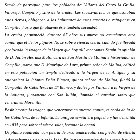
Servía de parroquia para los poblados de: Villares del Cerro la Grulla,
Villarejo, Campillo y sitio de la ermita. Las sucesivas luchas que asolaban
estas tierras, obligaron a los habitantes de estos caseríos a refugiarse en
Campillo, hasta que finalmente éste también sucumbió.
La ermita permaneció, durante 87 años sus muros no escucharon otro
cantar que el de los pájaros. No se sabe a ciencia cierta, cuando fue llevada
y colocada la imagen de la Virgen que hoy allí veneramos. Según la opinión
de D. Julián Herranz Malo, cura de San Martín de Molina e historiador de
Campillo, narra que D. Manrique de Lara, primer señor de Molina, edificó
en esta población un templo dedicado a la Virgen de la Antigua y su
tataranieta la Infanta Doña Blanca, quinta señora de Molina, fundó la
Compañía de Caballeros de Dº Blanca, y dioles por Patrona a la Virgen de
la Antigua, juntamente con San Julián, llamado el cazador, santo que
veneran en Morenilla.
Posiblemente la imagen que veneramos en nuestra ermita, es copia de la de
los Caballeros de la Infanta. La antigua ermita era pequeña y fue demolida
en 1835 para sobre el mismo solar, levantar la actual.
De planta cuadrada, con puerta de arco semicircular con piedra de sillería
y dos columnas, una a cada lado. En la parte superior de la puerta hay dos