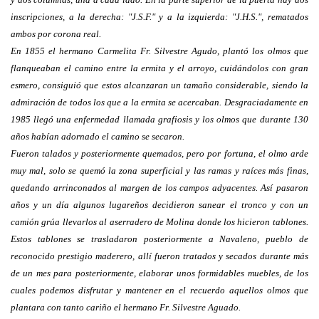
inscripciones, a la derecha: "J.S.F." y a la izquierda: "J.H.S.", rematados
ambos por corona real.
En 1855 el hermano Carmelita Fr. Silvestre Agudo, plantó los olmos que
flanqueaban el camino entre la ermita y el arroyo, cuidándolos con gran
esmero, consiguió que estos alcanzaran un tamaño considerable, siendo la
admiración de todos los que a la ermita se acercaban. Desgraciadamente en
1985 llegó una enfermedad llamada grafiosis y los olmos que durante 130
años habían adornado el camino se secaron.
Fueron talados y posteriormente quemados, pero por fortuna, el olmo arde
muy mal, solo se quemó la zona superficial y las ramas y raíces más finas,
quedando arrinconados al margen de los campos adyacentes. Así pasaron
años y un día algunos lugareños decidieron sanear el tronco y con un
camión grúa llevarlos al aserradero de Molina donde los hicieron tablones.
Estos tablones se trasladaron posteriormente a Navaleno, pueblo de
reconocido prestigio maderero, allí fueron tratados y secados durante más
de un mes para posteriormente, elaborar unos formidables muebles, de los
cuales podemos disfrutar y mantener en el recuerdo aquellos olmos que
plantara con tanto cariño el hermano Fr. Silvestre Aguado.