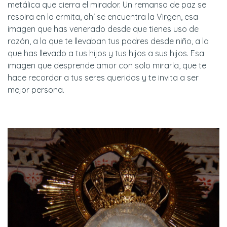
metálica que cierra el mirador. Un remanso de paz se
respira en la ermita, ahí se encuentra la Virgen, esa
imagen que has venerado desde que tienes uso de
razón, a la que te llevaban tus padres desde niño, a la
que has llevado a tus hijos y tus hijos a sus hijos. Esa
imagen que desprende amor con solo mirarla, que te
hace recordar a tus seres queridos y te invita a ser
mejor persona.