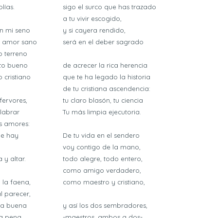
lías.
sigo el surco que has trazado
a tu vivir escogido,
en mi seno
y si cayera rendido,
 amor sano
será en el deber sagrado
 terreno
uto bueno
de acrecer la rica herencia
 cristiano
que te ha legado la historia
de tu cristiana ascendencia:
fervores,
tu claro blasón, tu ciencia
labrar
Tu más limpia ejecutoria.
s amores:
de hay
De tu vida en el sendero
voy contigo de la mano,
 y altar.
todo alegre, todo entero,
como amigo verdadero,
 la faena,
como maestro y cristiano,
 parecer,
rra buena
y así los dos sembradores,
da pena
-maestros, ambos a dos-