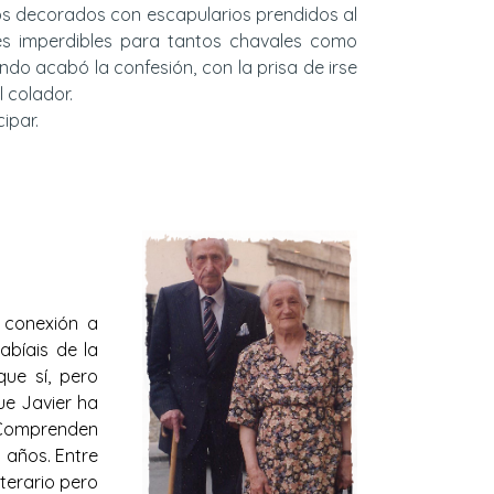
os decorados con escapularios prendidos al
es imperdibles para tantos chavales como
do acabó la confesión, con la prisa de irse
l colador.
ipar.
 conexión a
abíais de la
que sí, pero
ue Javier ha
 Comprenden
 años. Entre
iterario pero