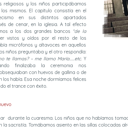
os religiosos y los niños participábamos
los mismos. El capítulo consistía en el
ecismo en sus distintos apartados
és de cenar, en la iglesia. A tal efecto
amos a los dos grandes bancos
“de la
er vistos y oídos por el resto de los
abía micrófonos y altavoces en aquellos
os niños preguntaba y el otro respondía:
mo te llamas? – me llamo María……etc.
Y
ando finalizaba la ceremonia nos
s obsequiaban con huevos de gallina o de
n los había. Esa noche dormíamos felices
o el trance con éxito.
 huevo
ugar durante la cuaresma. Los niños que no habíamos toma
 la sacristía. Tomábamos asiento en las sillas colocadas al