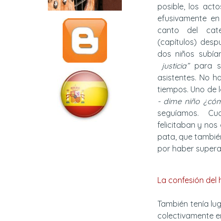
posible, los act
efusivamente en 
canto del cat
(capítulos) despu
dos niños subí
justicia”
para s
asistentes. No h
tiempos. Uno de l
- dime niño ¿có
seguíamos. Cu
felicitaban y no
pata, que tambié
por haber superad
La confesión del
También tenía l
colectivamente en