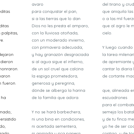
avaro
del tirano y cru
ditas
para conquistar el pan,
que aniquila las 
si a las tierras que lo dan
o a las mil fuer
ditas
Dios no les presta el amparo,
que al agro le 
 palpitas,
con la lluviosa otoñada,
cielo.
e.
con un moderado invierno,
con primavera adecuada;
Y luego cuando 
dejaron
y hay granazón desgraciada
la tarea milenar
edieron
si al agua sigue el infierno,
de apremiante y
 honraron.
de un sol cruel que calcina
cantar la diaria
nuaron
la espiga prometedora,
de cortante maq
n fueron.
generosa y peregrina,
dónde se alberga la harina
que, alineada e
 ha
de la familia que adora.
escuadrones
para el combate
unado;
Y no se hará barbechera,
semeja los bata
ersistido
ni una bina en condiciones,
y de tu finca me
do,
ni acertada sementera,
yo he de ser c
nrado.
ni ansiiada y rica panera
contigo, y de t