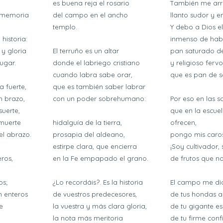
es buena reja el rosario
También me arra
e memoria
del campo en el ancho
llanto sudor y 
templo.
Y debo a Dios el
 historia:
inmenso de hab
 y gloria
El terruño es un altar
pan saturado d
ugar.
donde el labriego cristiano
y religioso fervo
cuando labra sabe orar,
que es pan de s
a fuerte,
que es también saber labrar
n brazo,
con un poder sobrehumano:
Por eso en las s
suerte,
que en la escue
 muerte
hidalguía de la tierra,
ofrecen,
el abrazo.
prosapia del aldeano,
pongo mis caro
estirpe clara, que encierra
¡Soy cultivador, 
ros,
en la Fe empapado el grano.
de frutos que no
os;
¿Lo recordáis?. Es la historia
El campo me di
n enteros
de vuestros predecesores,
de tus hondas al
e
la vuestra y más clara gloria,
de tu gigante e
la nota más meritoria
de tu firme conf