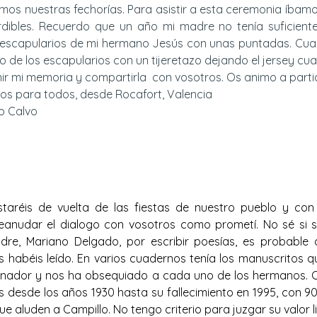
mos nuestras fechorías. Para asistir a esta ceremonia íbam
dibles. Recuerdo que un año mi madre no tenía suficient
s escapularios de mi hermano Jesús con unas puntadas. Cuan
zo de los escapularios con un tijeretazo dejando el jersey cua
ir mi memoria y compartirla con vosotros. Os animo a partic
os para todos, desde Rocafort, Valencia
 Calvo
:
taréis de vuelta de las fiestas de nuestro pueblo y con
 reanudar el dialogo con vosotros como prometí. No sé si s
dre, Mariano Delgado, por escribir poesías, es probable 
s habéis leído. En varios cuadernos tenía los manuscritos q
nador y nos ha obsequiado a cada uno de los hermanos.
desde los años 1930 hasta su fallecimiento en 1995, con 90
ue aluden a Campillo. No tengo criterio para juzgar su valor l