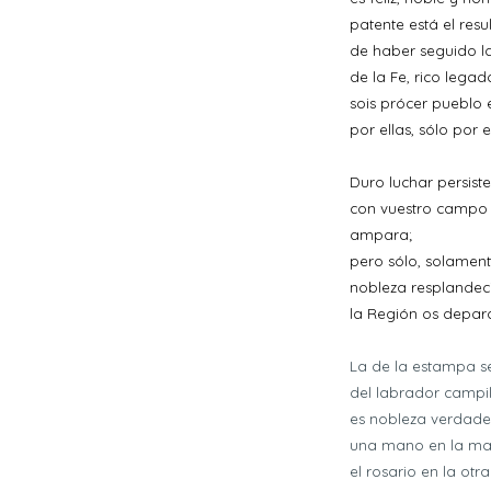
patente está el resu
de haber seguido la
de la Fe, rico legad
sois prócer pueblo 
por ellas, sólo por e
Duro luchar persist
con vuestro campo
ampara;
pero sólo, solament
nobleza resplandec
la Región os depar
La de la estampa s
del labrador campi
es nobleza verdade
una mano en la ma
el rosario en la otr