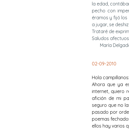
la edad, contába
pecho con imper
éramos y fijó lo
a jugar, se deshi
Trataré de exprim
Saludos afectuos
María Delgado
02-
09-
2010
Hola campillanos
Ahora que ya es
internet, quiero
afición de mi pa
seguro que no la
pasado por orde
poemas fechados 
ellos hay varios q