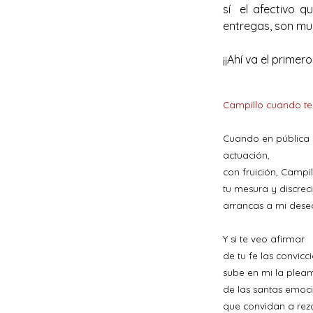
sí el afectivo q
entregas, son muy
¡¡Ahí va el primero!
Campillo cuando te 
Cuando en pública
actuación,
con fruición, Campil
tu mesura y discrec
arrancas a mi dese
Y si te veo afirmar
de tu fe las convicc
sube en mi la plea
de las santas emoc
que convidan a reza