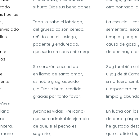
ltado
si hurta Dios sus bendiciones.
otro honrado la
s huellas
o;
Todo lo sabe el labriego,
La escuela...: ca
envidiado
del grueso calzón ceñido,
sementera, esca
llas.
reñido con el sosiego;
templo y hogar 
paciente y endurecido,
causa de gozo 
ente
que suda en constante riego.
de que haya tam
 os
Su corazón encendido
Soy también cul
e,
en llama de santo amor,
y ¡ay de ti! Camp
iente
es noble y agradecido
si no fuera sem
a.
y a Dios tributa, rendido,
y esparciera en
gracias por tanto favor.
limpio y abund
eñera
llano
¡Grandes vidas!, -relicario-
En lucha con los
ra:
que son admirable ejemplo
de dura y áspera
ncera,
de que, si el pecho es
he gustado des
a mano.
sagrario,
que el oficio tuy