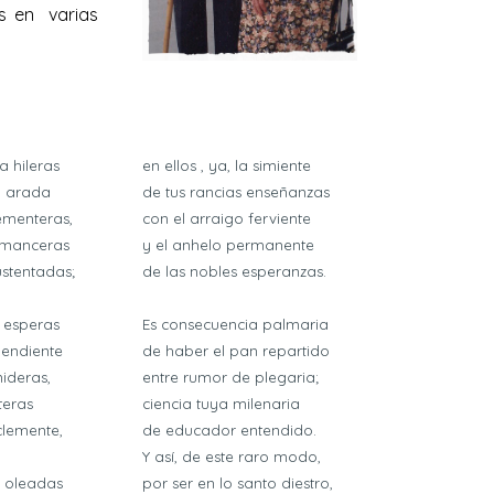
os en varias
a hileras
en ellos , ya, la simiente
a arada
de tus rancias enseñanzas
ementeras,
con el arraigo ferviente
s manceras
y el anhelo permanente
ustentadas;
de las nobles esperanzas.
n esperas
Es consecuencia palmaria
pendiente
de haber el pan repartido
nideras,
entre rumor de plegaria;
teras
ciencia tuya milenaria
clemente,
de educador entendido.
Y así, de este raro modo,
y oleadas
por ser en lo santo diestro,