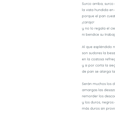
Surco arriba, surco
la vista hundida en 
porque el pan cuesta
¡carajo!
y no lo regala el cie
ni bendice su trabaj
Al que espléndido n
son sudores la bes
en la costosa refrie
y si por corta la sie
de pan se alarga l
Serán muchos los d
amargas las desazo
remorder los desco
y los duros, negros 
más duros sin provi