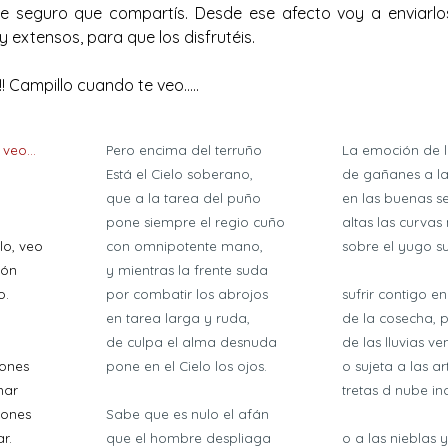
ue seguro que compartís. Desde ese afecto voy a enviarl
 extensos, para que los disfrutéis.
!
Campillo cuando te veo…..
veo...
Pero encima del terruño
La emoción de l
Está el Cielo soberano,
de gañanes a l
que a la tarea del puño
en las buenas s
pone siempre el regio cuño
altas las curva
lo, veo
con omnipotente mano,
sobre el yugo s
ión
y mientras la frente suda
o.
por combatir los abrojos
sufrir contigo e
en tarea larga y ruda,
de la cosecha, 
de culpa el alma desnuda
de las lluvias ve
iones
pone en el Cielo los ojos.
o sujeta a las ar
mar
tretas d nube in
iones
Sabe que es nulo el afán
r.
que el hombre despliaga
o a las nieblas 