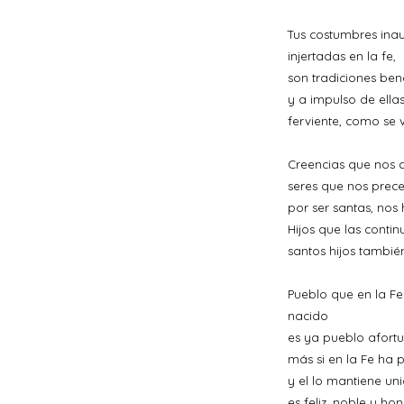
Tus costumbres inau
injertadas en la fe,
son tradiciones ben
y a impulso de ellas
ferviente, como se v
Creencias que nos 
seres que nos prec
por ser santas, nos
Hijos que las conti
santos hijos tambié
Pueblo que en la Fe
nacido
es ya pueblo afort
más si en la Fe ha p
y el lo mantiene uni
es feliz, noble y ho