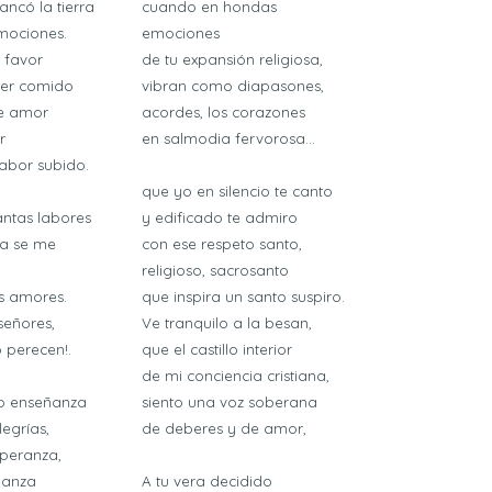
ncó la tierra
cuando en hondas
emociones.
emociones
 favor
de tu expansión religiosa,
er comido
vibran como diapasones,
e amor
acordes, los corazones
r
en salmodia fervorosa...
abor subido.
que yo en silencio te canto
antas labores
y edificado te admiro
la se me
con ese respeto santo,
religioso, sacrosanto
s amores.
que inspira un santo suspiro.
señores,
Ve tranquilo a la besan,
 perecen!.
que el castillo interior
de mi conciencia cristiana,
o enseñanza
siento una voz soberana
egrías,
de deberes y de amor,
speranza,
ianza
A tu vera decidido