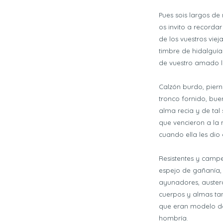
Pues sois largos d
os invito a recordar
de los vuestros vieja
timbre de hidalguía
de vuestro amado l
Calzón burdo, piern
tronco fornido, bue
alma recia y de tal 
que vencieron a la
cuando ella les dio 
Resistentes y campe
espejo de gañanía,
ayunadores, auster
cuerpos y almas ta
que eran modelo d
hombría.