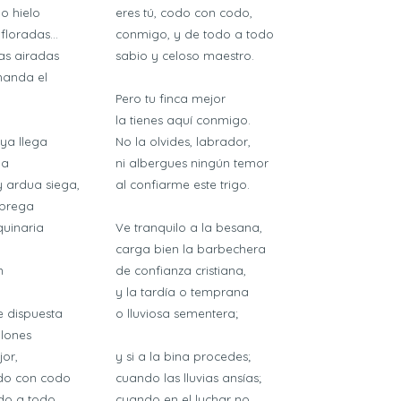
do hielo
eres tú, codo con codo,
floradas...
conmigo, y de todo a todo
zas airadas
sabio y celoso maestro.
manda el
Pero tu finca mejor
la tienes aquí conmigo.
ya llega
No la olvides, labrador,
ia
ni albergues ningún temor
 ardua siega,
al confiarme este trigo.
 brega
uinaria
Ve tranquilo a la besana,
carga bien la barbechera
n
de confianza cristiana,
y la tardía o temprana
 dispuesta
o lluviosa sementera;
llones
jor,
y si a la bina procedes;
odo con codo
cuando las lluvias ansías;
odo a todo
cuando en el luchar no