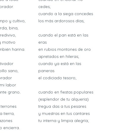
brador.
cedes;
cuando a la siega concedes
mpo y cultivo,
los más ardorosos días;
rda, bina,
redivivo,
cuando el pan está en las
y motivo
eras
bién harina.
en rubios montones de oro
apretados en hileras;
tivador
cuando ya está en las
illo sano,
paneras
brador
el codiciado tesoro;
 mi labor
.
ante grano
cuando en fiestas populares
(esplendor de tu alquería)
 terrones
tregua das a tus pesares
 tierra,
y muestras en tus cantares
azones
tu interna y limpia alegría;
o encierra.