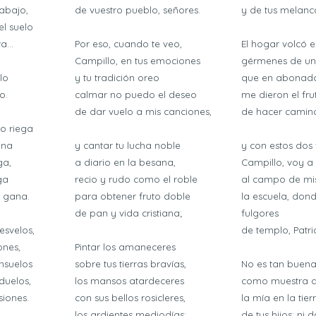
 abajo,
de vuestro pueblo, señores.
y de tus melanco
el suelo
...
Por eso, cuando te veo,
El hogar volcó 
Campillo, en tus emociones
gérmenes de un
lo
y tu tradición oreo
que en abonado
o.
calmar no puedo el deseo
me dieron el fr
de dar vuelo a mis canciones,
de hacer camino
o riega
ana
y cantar tu lucha noble
y con estos dos 
ga,
a diario en la besana,
Campillo, voy a 
ga
recio y rudo como el roble
al campo de mi
a gana.
para obtener fruto doble
la escuela, don
de pan y vida cristiana;
fulgores
esvelos,
de templo, Patria
nes,
Pintar los amaneceres
nsuelos
sobre tus tierras bravías,
No es tan buena
duelos,
los mansos atardeceres
como muestra al
siones.
con sus bellos rosicleres,
la mía en la tie
los ardientes mediodías;
de tus hijos; ni 